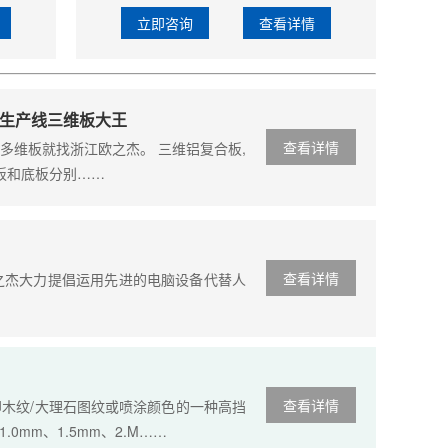
立即咨询
查看详情
生产线三维板大王
查看详情
多维板就找浙江欧之杰。 三维铝复合板,
板和底板分别……
查看详情
杰大力提倡运用先进的电脑设备代替人
查看详情
纹/大理石图纹或喷涂颜色的一种高挡
.0mm、1.5mm、2.m……