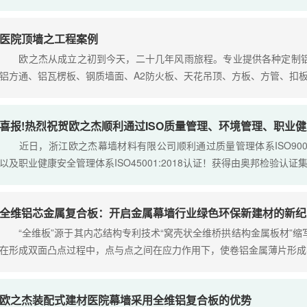
医院顶墙之工程案例
欧之杰从成立之初到今天，二十几年风雨旅程。专业提供各种定制铝
铝方通、铝瓦楞板、钢质墙面、A2防火板、天花吊顶、方板、方管、扣
喜报!热烈祝贺欧之杰顺利通过ISO质量管理、环境管理、职业
近日，浙江欧之杰幕墙材料有限公司顺利通过质量管理体系ISO9001:201
以及职业健康安全管理体系ISO45001:2018认证！获得由奥邦检验认
全维铝芯金属复合板：开启金属幕墙行业绿色环保新建材的新纪
“全维板”源于其内芯结构专利技术“窝壳状全维桥拱结构金属板材”缩
在形成双面凸点过程中，点与点之间在应力作用下，使卷铝金属薄片形成
欧之杰装配式建材医院幕墙采用全维铝复合板的优势