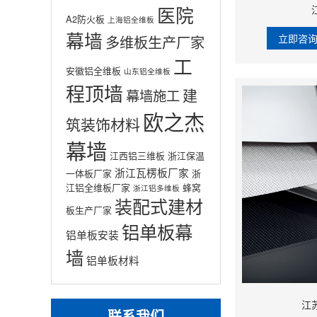
医院
A2防火板
上海铝全维板
幕墙
立即咨
多维板生产厂家
工
安徽铝全维板
山东铝全维板
程顶墙
建
幕墙施工
欧之杰
筑装饰材料
幕墙
江西铝三维板
浙江保温
浙江瓦楞板厂家
一体板厂家
浙
江铝全维板厂家
蜂窝
浙江铝多维板
装配式建材
板生产厂家
铝单板幕
铝单板安装
墙
铝单板材料
江
联系我们