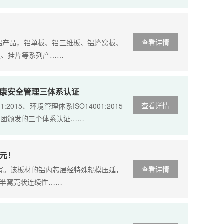
查看详情
产品，铝单板、铝三维板、铝蜂窝板、
板、挂片等系列产……
健康安全管理三体系认证
查看详情
5、环境管理体系ISO14001:2015
证集团颁发的三个体系认证……
元！
查看详情
写。该板材的铝内芯层经特殊辊模压延，
半窝壳状连续性……