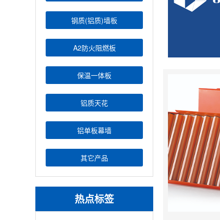
钢质(铝质)墙板
A2防火阻燃板
保温一体板
铝质天花
铝单板幕墙
其它产品
热点标签