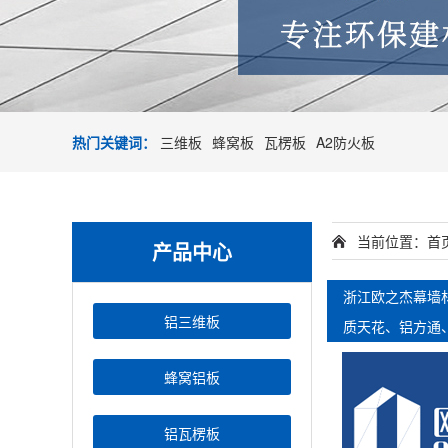
热门关键词：
三维板
蜂窝板
瓦楞板
A2防火板
当前位置：
首
产品中心
浙江欧之杰幕墙
铝三维板
质天花、铝方通
蜂窝铝板
铝瓦楞板