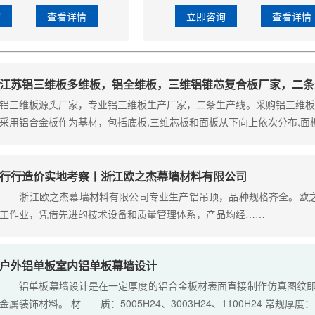
询
查看详情
立即咨询
查看详情
江苏铝三维板多维板，铝全维板，三维铝锥芯复合板厂家，二条
铝三维板源头厂家，专业铝三维板生产厂家，二条生产线。采购铝三维板
采用铝合金板作为基材，包括底板,三维芯板和面板从下向上依次分布,面
行行造价实地考察丨浙江欧之杰幕墙材料有限公司
浙江欧之杰幕墙材料有限公司专业生产铝吊顶，品种规格齐全。欧之
工作业，凭借先进的技术设备和质量管理体系，产品均经……
户外铝单板室内铝单板幕墙设计
铝单板幕墙设计是在一定厚度的铝合金板材表面直接制作仿真图纹即木
金属装饰材料。 材 质：5005H24、3003H24、1100H24 常规厚度：1