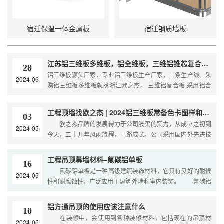
宿迁保温一体金属板
宿迁钢质墙板
江苏铝三维板多维板，铝全维板，三维铝锥芯复合板厂家，二条生产线三维板大王
28
铝三维板源头厂家，专业铝三维板生产厂家，二条生产线。采
2024-06
购铝三维板多维板就找浙江欧之杰。 三维铝复合板,采用铝合
金板作为基材，包括底板,三维芯板和面板从下向上依次分布,
面板和底板分别……
工程顶墙找欧之杰 | 2024铝三维板常备色卡图样和名称
03
欧之杰品牌的发展得力于公司殷实的实力，从成立之初到
2024-05
今天，二十几年风雨旅程，一路成长。公司采用国内外先进技
术设备，不仅在生产上进行改造，在产品上也不断进行创新。
拥有专业的团队及……
工程吊顶幕墙材料–氟碳铝单板
16
氟碳铝单板是一种高级建筑装饰材料，它具有良好的耐候
2024-05
性和耐腐蚀性，广泛应用于建筑外墙和室内装饰。 氟碳铝
单板是以铝合金板为基材，经过化学处理和涂覆氟碳涂层制成
的高端建筑装饰……
铝方通吊顶的使用应该注意什么
10
在装修中，会使用到各种装修材料，包括现在的吊顶材
2024-05