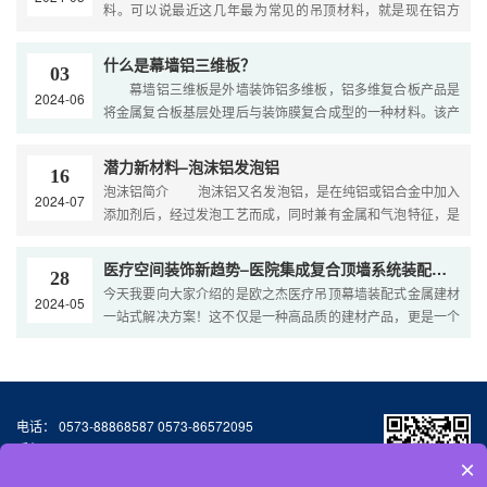
料。可以说最近这几年最为常见的吊顶材料，就是现在铝方
通。这种材料，因为具备了不错通风条件，加上在透气性有保
证，所以成为很多地……
什么是幕墙铝三维板？
03
幕墙铝三维板是外墙装饰铝多维板，铝多维复合板产品是
2024-06
将金属复合板基层处理后与装饰膜复合成型的一种材料。该产
品具有耐火（防火可达A2级）、防潮、环保、抗污抗刮、安装
便捷等特点，是替……
潜力新材料–泡沫铝发泡铝
16
泡沫铝简介 泡沫铝又名发泡铝，是在纯铝或铝合金中加入
2024-07
添加剂后，经过发泡工艺而成，同时兼有金属和气泡特征，是
一种全新型战略功能结构材料，具有密度小、高吸收冲击能力
强、耐高温耐候……
医疗空间装饰新趋势–医院集成复合顶墙系统装配式解决方案
28
今天我要向大家介绍的是欧之杰医疗吊顶幕墙装配式金属建材
2024-05
一站式解决方案！这不仅是一种高品质的建材产品，更是一个
为医疗顶墙量身定制的完美解决方案。让我们一起来看看它的
独特魅力吧！ 1️⃣……
电话： 0573-88868587 0573-86572095
手机：13064776677
×
邮箱：327155587@qq.com