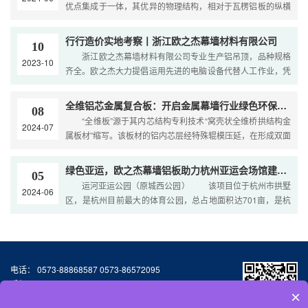
优点集成于一体，其优异的物理结构，相对于瓦楞铝板的纵横
受力不均、蜂窝铝板和单面凸点的多维铝板的平压强度不高、
铝单板的饰面单一……
行行造价实地考察丨浙江欧之杰幕墙材料有限公司
10
浙江欧之杰幕墙材料有限公司专业生产铝吊顶，品种规格
2023-10
齐全。欧之杰大力提倡运用先进的电脑设备代替人工作业，凭
借先进的技术设备和质量管理体系，产品均经……
全维铝芯金属复合板：开启金属幕墙行业绿色环保新建材的新纪元！
08
“全维板”源于其内芯结构专利技术“窝壳状全维桥拱结构金
2024-07
属板材”缩写。该板材的铝内芯层经特殊辊模压延，在形成双面
凸点过程中，点与点之间在应力作用下，使卷铝金属薄片形成
半窝壳状连续性……
绿色亚运，欧之杰幕墙铝板助力杭州亚运会场馆建筑之美
05
运河亚运公园（原城西公园） 该项目位于杭州市拱墅
2024-06
区，是杭州目前最大的体育公园，总占地面积达701亩，是杭
州第19届亚运会第一批场馆及设施项目的5个新建场馆之一。
在2022-2023年度……
电话： 0573-88868587 0573-86572095
手机：13064776677
×
邮箱：327155587@qq.com