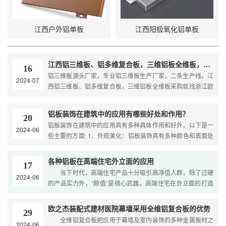
江西户外铝单板
江西阳极氧化铝单板
江西铝三维板、铝多维复合板，三维铝板全维板，三维铝锥芯金属板厂家直销，欧之杰装配式金属建材
16
铝三维板源头厂家，专业铝三维板生产厂家，二条生产线。江
2024-07
西铝三维板、铝多维复合板，三维铝板全维板采购就找浙江欧
之杰。 三维铝复合板,采用铝合金板作为基材，包括底板,三维
芯板和面板从……
铝板装饰在建筑中的应用有哪些好处和作用？
20
铝板装饰在建筑中的应用具有多种具体作用和好外，以下是一
2024-06
些主要的方面: 1、外观美化：铝板装饰具有多种颜色和表面处
理方式，可以根据建筑风格和设计要求进行定制，使建筑外观
更加美观、现代……
各种铝板在高端住宅外立面的应用
17
当下时代，高端住宅产品十分吸引高净值人群，除了过硬
2024-06
的产品实力外，“颜值”是核心武器。高端住宅在外立面的打造
上不断推陈出新，从形态、到结构、再到材质选择，都在持续
升级，力求为居住……
欧之杰装配式建材医院幕墙采用全维铝复合板的优势
29
全维铝复合板把应用于幕墙及室内装饰的多种金属板材之
2024-06