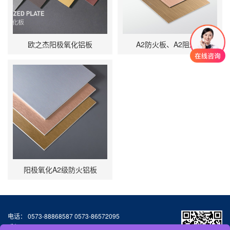
欧之杰阳极氧化铝板
A2防火板、A2阻燃板
阳极氧化A2级防火铝板
电话： 0573-88868587 0573-86572095
手机：13064776677