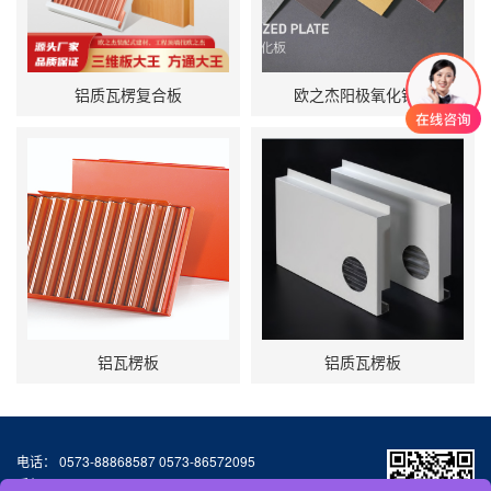
铝质瓦楞复合板
欧之杰阳极氧化铝板
铝瓦楞板
铝质瓦楞板
电话： 0573-88868587 0573-86572095
手机：13064776677