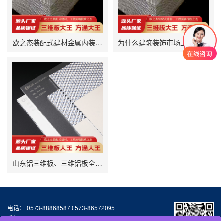
欧之杰装配式建材金属内装之铝三维板系列
为什么建筑装饰市场上越来越喜欢用铝板幕墙作为外墙装饰？
山东铝三维板、三维铝板全维板，铝多维复合板，三维铝锥芯金属板厂家直销，欧之杰装配式金属建材
电话： 0573-88868587 0573-86572095
手机：13064776677