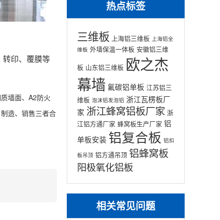
热点标签
三维板
上海铝三维板
上海铝全
外墙保温一体板
安徽铝三维
维板
、转印、覆膜等
欧之杰
板
山东铝三维板
幕墙
氟碳铝单板
江苏铝三
质墙面、A2防火
浙江瓦楞板厂
维板
泡沫铝发泡铝
浙江蜂窝铝板厂家
家
浙
、制造、销售三者合
铝
江铝方通厂家
蜂窝板生产厂家
铝复合板
单板安装
铝扣
铝蜂窝板
铝方通吊顶
板吊顶
阳极氧化铝板
相关常见问题