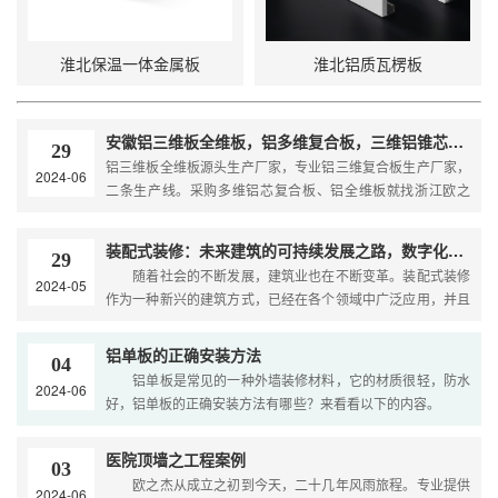
淮北保温一体金属板
淮北铝质瓦楞板
安徽铝三维板全维板，铝多维复合板，三维铝锥芯板厂家直销，欧之杰装配式金属建材
29
铝三维板全维板源头生产厂家，专业铝三维复合板生产厂家，
2024-06
二条生产线。采购多维铝芯复合板、铝全维板就找浙江欧之
杰，工程顶墙找欧之杰。
装配式装修：未来建筑的可持续发展之路，数字化创新引领行业变革
29
随着社会的不断发展，建筑业也在不断变革。装配式装修
2024-05
作为一种新兴的建筑方式，已经在各个领域中广泛应用，并且
在未来将会有更加广泛的前景。本文主要介绍了装配式装修在
保障房、公共建筑……
铝单板的正确安装方法
04
铝单板是常见的一种外墙装修材料，它的材质很轻，防水
2024-06
好，铝单板的正确安装方法有哪些？来看看以下的内容。
铝单板的正确安装方法有哪些？ 1、放线 安装前，先
根据安装高度……
医院顶墙之工程案例
03
欧之杰从成立之初到今天，二十几年风雨旅程。专业提供
2024-06