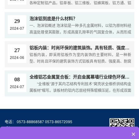
各种定制铝产品，铝单板、铝三维板、铝蜂窝板、铝方通、铝
瓦楞板、钢质墙面、A2防火板、天花吊顶、方板、方管、扣
板、挂片等系列产……
泡沫铝到底是什么材料？
29
一、泡沫铝概述 泡沫铝是一种多孔金属材料，以铝为原材料经
2024-07
高温处理使其膨胀，形成高度孔隙率的气固复合体，从而形成
了具有轻质、强度高、吸音、隔热等性质的材料。泡沫铝由于
其优异的性能，……
铝板内装：时尚环保的建筑装饰。具有轻质、强度高、耐腐蚀、易加工等特点
27
铝板内装，即采用铝板作为室内装饰的主要材料，是一种新
2024-06
型、时尚且环保的建筑装饰方式铝板具有轻质、强度高、耐腐
蚀、易加工等特点，能够满足不同设计风格和空间需求。同
时，铝板内装还具有良……
全维铝芯金属复合板：开启金属幕墙行业绿色环保新建材的新纪元！
08
“全维板”源于其内芯结构专利技术“窝壳状全维桥拱结构金
2024-07
属板材”缩写。该板材的铝内芯层经特殊辊模压延，在形成双面
凸点过程中，点与点之间在应力作用下，使卷铝金属薄片形成
半窝壳状连续性……
电话： 0573-88868587 0573-86572095
手机：13064776677
×
邮箱：327155587@qq.com