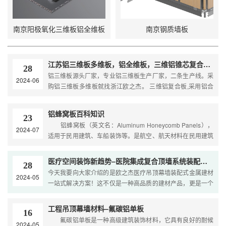
南京阳极氧化三维板铝全维板
南京钢质墙板
江苏铝三维板多维板，铝全维板，三维铝锥芯复合板厂家，二条生产线三维板大王
28
铝三维板源头厂家，专业铝三维板生产厂家，二条生产线。采
2024-06
购铝三维板多维板就找浙江欧之杰。 三维铝复合板,采用铝合
金板作为基材，包括底板,三维芯板和面板从下向上依次分布,
面板和底板分别……
铝蜂窝板百科知识
23
铝蜂窝板（英文名：Aluminum Honeycomb Panels），
2024-07
适用于民用建筑、车船装饰等。是航空、航天材料在民用建筑
领域的应用。整个加工过程全部在现代化工厂完成，采用热压
成型技术，因铝皮和……
医疗空间装饰新趋势–医院集成复合顶墙系统装配式解决方案
28
今天我要向大家介绍的是欧之杰医疗吊顶幕墙装配式金属建材
2024-05
一站式解决方案！这不仅是一种高品质的建材产品，更是一个
为医疗顶墙量身定制的完美解决方案。让我们一起来看看它的
独特魅力吧！ 1️⃣……
工程吊顶幕墙材料–氟碳铝单板
16
氟碳铝单板是一种高级建筑装饰材料，它具有良好的耐候
2024-05