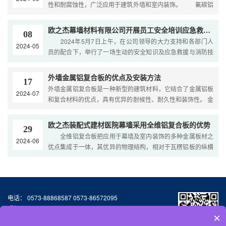
性和耐腐蚀性，广泛应用于建筑外墙和室内装饰。 氟碳铝
单板是以铝合金板为基材，经过化学处理和涂覆氟碳涂层制成
的高端建筑装饰……
欧之杰幕墙材料有限公司开展员工安全培训应急救援演练
08
2024年5月7日上午，在公司领导的大力支持和各部门人
2024-05
员的配合下，举行了一场生动的安全知识及应急救援与消防技
能培训。 安全知识培训 在公司三楼会议室为公司员
工开展安……
外墙金属铝复合板的优点及安装方法
17
外墙金属铝复合板是一种新型的建筑材料，它结合了金属铝板
2024-07
和复合材料的优点，具有优异的耐候性、耐久性和装饰性。 金
属铝板复合板：铝板是一种轻质、美观、耐腐蚀的金属材料，
具有较高的强度……
欧之杰装配式建材医院幕墙采用全维铝复合板的优势
29
全维铝复合板把应用于幕墙及室内装饰的多种金属板材之
2024-06
优点集成于一体，其优异的物理结构，相对于瓦楞铝板的纵横
受力不均、蜂窝铝板和单面凸点的多维铝板的平压强度不高、
铝单板的饰面单一……
电话： 0573-88868587 0573-86572095
手机：13064776677
×
邮箱：327155587@qq.com