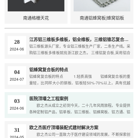
南通格栅天花
南通铝蜂窝板|蜂窝铝板
江苏铝三维板多维板，铝全维板，三维铝锥芯复合板厂家，二条生产线三维板大王
28
铝三维板源头厂家，专业铝三维板生产厂家，二条生产线。采
2024-06
购铝三维板多维板就找浙江欧之杰。 三维铝复合板,采用铝合
金板作为基材，包括底板,三维芯板和面板从下向上依次分布,
面板和底板分别……
铝蜂窝复合板的特点
04
铝蜂窝复合板的特点 1.轻质高强 铝蜂窝复合板的重
2024-07
量轻，比同样大小的钢板、铝板轻50%-70%以上，具有优越
的抗弯强度和强度重量比，适用于对重量要求较高的场合。
2.隔音隔热 ……
医院顶墙之工程案例
03
欧之杰从成立之初到今天，二十几年风雨旅程。专业提供
2024-06
各种定制铝产品，铝单板、铝三维板、铝蜂窝板、铝方通、铝
瓦楞板、钢质墙面、A2防火板、天花吊顶、方板、方管、扣
板、挂片等系列产……
欧之杰医疗顶墙装配式建材解决方案
31
欧之杰公司一直致力于医疗建设领域的发展，不断探索创
2024-05