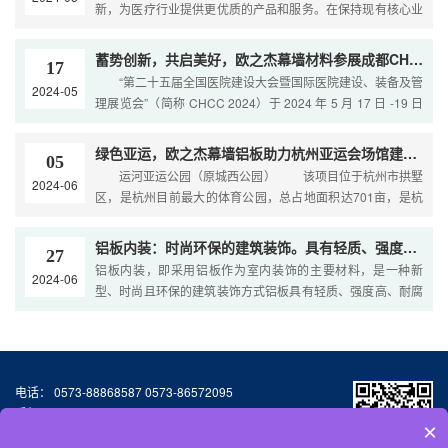
新，为医疗行业提供更优质的产品和服务。在保持现有核心业
务的基础上，欧之杰公司整合了医疗墙体、医疗导视系统和医
疗吊顶，打造了一……
蓄势创新，共启美好，欧之杰幕墙材料参展成都CHCC2024（全国医院建设大会）
17
“第二十五届全国医院建设大会暨国际医院建设、装备及管
2024-05
理展览会”（简称 CHCC 2024）于 2024 年 5 月 17 日 -19 日
在四川·成都中国西部国际博览城隆重举办！届时，浙江欧之杰
幕墙材料有限……
绿色亚运，欧之杰幕墙铝板助力杭州亚运会场馆建筑之美
05
运河亚运公园（原城西公园） 该项目位于杭州市拱墅
2024-06
区，是杭州目前最大的体育公园，总占地面积达701亩，是杭
州第19届亚运会第一批场馆及设施项目的5个新建场馆之一。
在2022-2023年度……
铝板内装：时尚环保的建筑装饰。具有轻质、强度高、耐腐蚀、易加工等特点
27
铝板内装，即采用铝板作为室内装饰的主要材料，是一种新
2024-06
型、时尚且环保的建筑装饰方式铝板具有轻质、强度高、耐腐
蚀、易加工等特点，能够满足不同设计风格和空间需求。同
时，铝板内装还具有良……
电话： 0573-88868587 0573-86572095
手机：13064776677
×
邮箱：327155587@qq.com