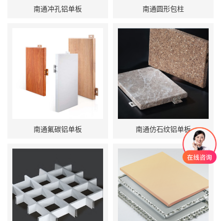
南通冲孔铝单板
南通圆形包柱
南通氟碳铝单板
南通仿石纹铝单板